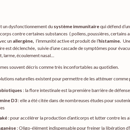
t un dysfonctionnement du
système immunitaire
qui défend d’u
 corps contre certaines substances ( pollens, poussières, certains 
avec un
allergène,
l’immunité active et produit de l’
histamine.
Une
re est déclenchée, suivie d’une cascade de symptômes pour évacuer
, larme, écoulement nasal…
es souvent décris comme très inconfortables au quotidien.
lutions naturelles existent pour permettre de les atténuer comme 
obiotiques
: la flore intestinale est la première barrière de défens
amine D3
: elle a été citée dans de nombreuses études pour souteni
les
také
: pour accélérer la production d’anticorps et lutter contre les a
nganèse
: Oligo-élément indispensable pour freiner la libération d