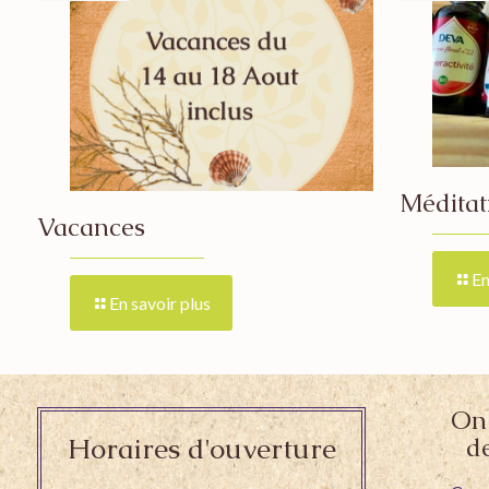
Méditat
Vacances
En
En savoir plus
On 
Horaires d'ouverture
d