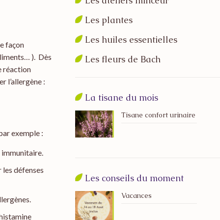
Les ateliers minceur
Les plantes
Les huiles essentielles
ne façon
aliments… ). Dès
Les fleurs de Bach
 réaction
 l’allergène :
La tisane du mois
Tisane confort urinaire
par exemple :
e immunitaire.
r les défenses
Les conseils du moment
Vacances
llergènes.
’histamine