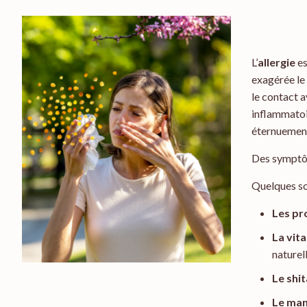
L’
allergie
es
exagérée le
le contact 
inflammatoi
éternuement
Des symptôm
Quelques so
Les pr
La vit
naturel
Le shi
Le ma