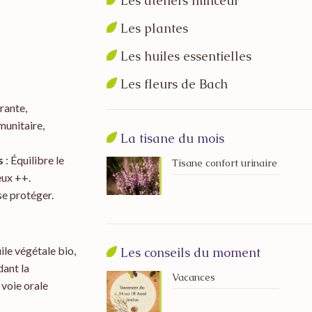
Les ateliers minceur
Les plantes
Les huiles essentielles
Les fleurs de Bach
rante,
munitaire,
La tisane du mois
s
: Équilibre le
Tisane confort urinaire
eux ++.
se protéger.
ile végétale bio,
Les conseils du moment
dant la
Vacances
 voie orale