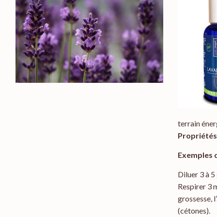
terrain éne
Propriété
Exemples d
Diluer 3 à 5
Respirer 3 m
grossesse, l
(cétones).