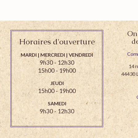
On 
Horaires d'ouverture
d
Comm
MARDI | MERCREDI | VENDREDI
9h30 - 12h30
14 
15h00 - 19h00
44430
JEUDI
15h00 - 19h00
SAMEDI
9h30 - 12h30